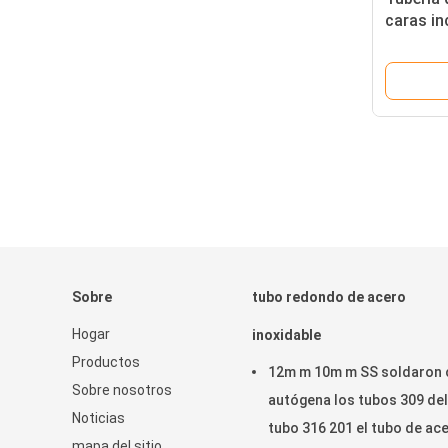
caras i
A312gr 
Ss 321
Sobre
tubo redondo de acero
Hogar
inoxidable
Productos
12m m 10m m SS soldaron 
Sobre nosotros
autógena los tubos 309 del
Noticias
tubo 316 201 el tubo de ac
mapa del sitio