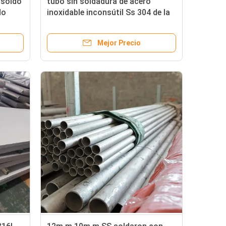
 soldó
tubo sin soldadura de acero
do
inoxidable inconsútil Ss 304 de la
cero
tubería de 316l 304l Astm A269
Mejor Precio