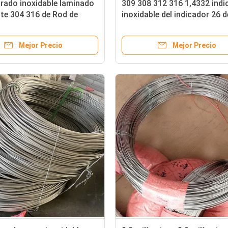
rado inoxidable laminado
309 308 312 316 1,4332 indi
nte 304 316 de Rod de
inoxidable del indicador 26 d
de acero del indicador del
indicador 24 de Rod de alam
or 16 6m m
acero 22
Mejor Precio
Mejor Precio