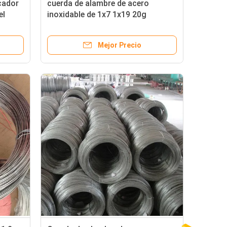
cador
cuerda de alambre de acero
el
inoxidable de 1x7 1x19 20g
bre de
cubierto vinilo 18g
Mejor Precio