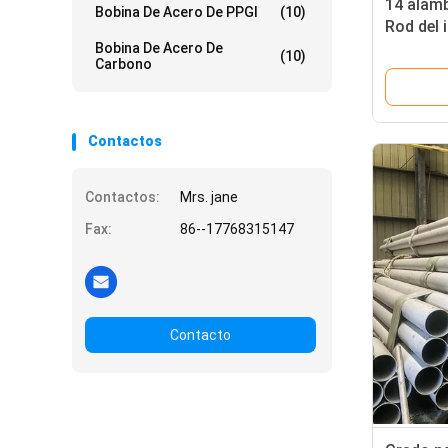
14 alamb
Bobina De Acero De PPGI
(10)
Rod del 
indicado
Bobina De Acero De
(10)
Carbono
milímet
Contactos
Contactos:
Mrs. jane
Fax:
86--17768315147
Contacto