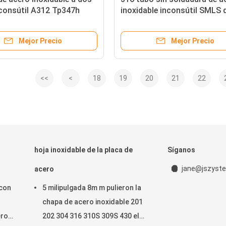
nconsútil A312 Tp347h
inoxidable inconsútil SMLS 
Tp304 A312tp316 de los
Astm A269 Ss 316l de la tub
Mejor Precio
Mejor Precio
<<
<
18
19
20
21
22
hoja inoxidable de la placa de
Síganos
jane@jszyste
acero
con
5 milipulgada 8m m pulieron la
chapa de acero inoxidable 201
ero
202 304 316 310S 309S 430 el