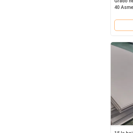
Grado ne
40 Asme
de acero