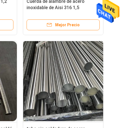
 1,2
Cuerda de alambre de acero
inoxidable de Aisi 316 1,5
e del
milímetro 8m m 12m m
Mejor Precio