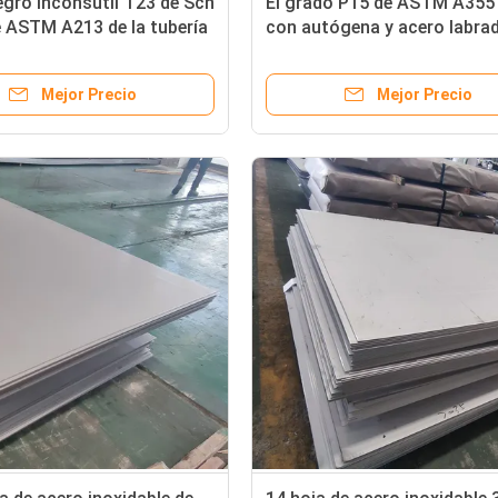
gro inconsútil T23 de Sch
El grado P15 de ASTM A355
 ASTM A213 de la tubería
con autógena y acero labra
 del carbono de Sa106b
inconsútil de la tubería de a
St52
Mejor Precio
Mejor Precio