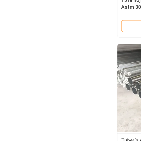
15 la ho
Astm 304
indicad
densame
Tubería 