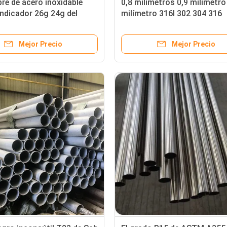
re de acero inoxidable
0,8 milímetros 0,9 milímetro
indicador 26g 24g del
milímetro 316l 302 304 316
r 18 grado 304 309 de 2,5
indicador de acero inoxidabl
ros
alambre 24 de la primavera
Mejor Precio
Mejor Precio