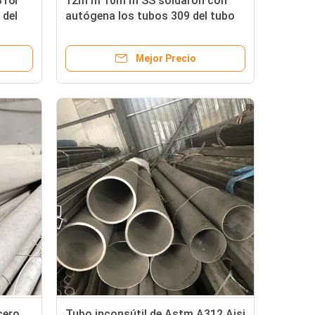
316l
12m m 10m m SS soldaron con
 del
autógena los tubos 309 del tubo
 430
316 201 el tubo de acero
inoxidable 20m m 22M M 25m m
Mejor Precio
cero
Tubo inconsútil de Astm A312 Aisi