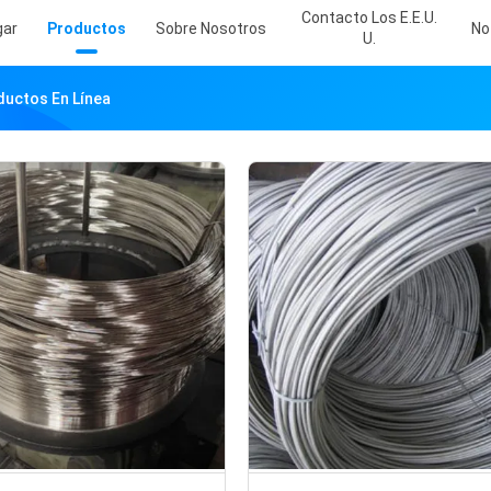
Contacto Los E.E.U.
gar
Productos
Sobre Nosotros
No
U.
ductos En Línea