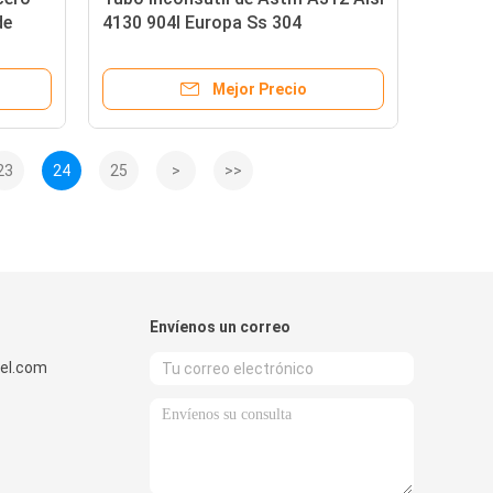
de
4130 904l Europa Ss 304
ería
Mejor Precio
23
24
25
>
>>
Envíenos un correo
el.com