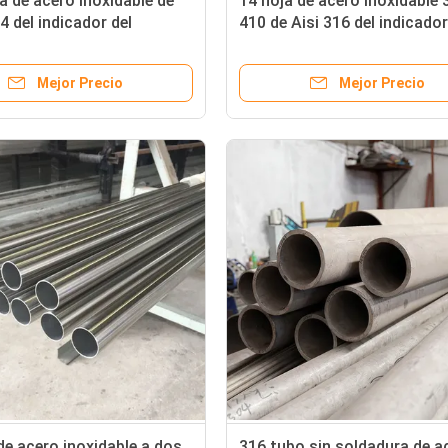
ja de acero inoxidable de
14 hoja de acero inoxidable 
 del indicador del
410 de Aisi 316 del indicador
or 14 2b platea 1m m 3m m
indicador 15 corte del laser
nte
904l
Mejor Precio
Mejor Precio
de acero inoxidable a dos
316 tubo sin soldadura de a