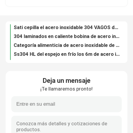
304 laminados en caliente bobina de acero inoxidable Inox 201 150m m 300 series
Categoría alimenticia de acero inoxidable de la bobina 1250m m de JIS AISI Ss 304 316
Viaje de la fábrica
Ss304 HL del espejo en frío los 6m de acero inoxidable 316 de la bobina 304 polaco
Bobina de acero inoxidable en frío 316L 409 316 VAGOS 2B 800m m
Control de calidad
Bobina de acero inoxidable 316 de ASTM AiSi JIS 410 430 Inox 201 1000m m
metal de soldadura de acero inoxidable de la bobina de la tira de 304N 310S 100m m
Contacto los E.E.U.U.
Metal de acero inoxidable 2000m m de la bobina 301L de Aisi 304 en frío
bobina de acero inoxidable 6m m de 420 304L Astm 300 series de la soldadura
Noticias
Bobina de acero inoxidable en frío de la tira de los fabricantes 301 316L 309 309S Ss 304 de la bobina de la tira
Deja un mensaje
304l 309s laminó la tira de acero inoxidable en la bobina Aisi que 201 410 421 430 439 Ss acortan la tira
¡Te llamaremos pronto!
Bobina de la tira de los Ss para la puerta 410 de los muebles tira inoxidable de la banda de acero 409 430 201 304
Pida una cita
Acero de hoja rajado inoxidable de la tira de metal de los Ss de la bobina 310 301 201 430 420 410S 409L 304L 316
La bobina inoxidable Ss de la tira 304 cubre la bobina 310 301 201 430 420 410S 409L 316 304
tubo redondo de acero inoxidable
SUS JIS 202 de AISI 301 430 420 bobina inoxidable de 410S 409L 316 304
Tira de acero laminada en caliente Ss que suelda con autógena la cinta Inox de la bobina 201 304 304L 316L
hoja inoxidable de la placa de acero