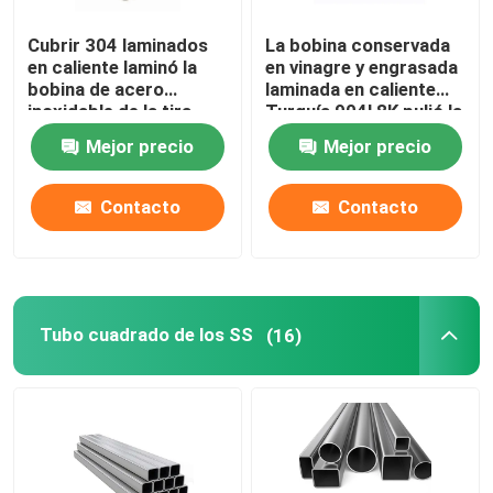
Cubrir 304 laminados
La bobina conservada
en caliente laminó la
en vinagre y engrasada
bobina de acero
laminada en caliente
inoxidable de la tira
Turquía 904l 8K pulió la
201 316l 202 Ss 304
bobina de acero
Mejor precio
Mejor precio
de la bobina
inoxidable 202 de los
Ss de la bobina 430
Contacto
Contacto
Tubo cuadrado de los SS
(16)