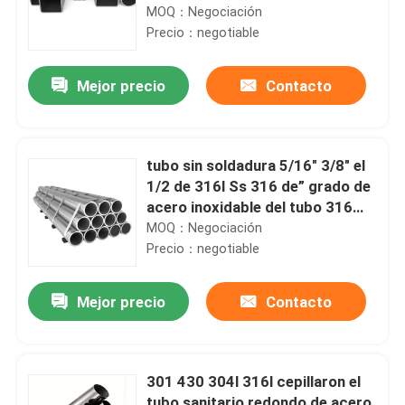
316Stainless
MOQ：Negociación
Precio：negotiable
Mejor precio
Contacto
tubo sin soldadura 5/16" 3/8" el
1/2 de 316l Ss 316 de” grado de
acero inoxidable del tubo 316
1/4 pulgada
MOQ：Negociación
Precio：negotiable
Mejor precio
Contacto
301 430 304l 316l cepillaron el
tubo sanitario redondo de acero