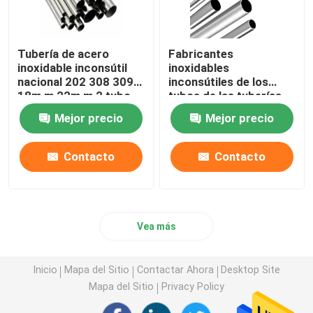
Tubería de acero
Fabricantes
inoxidable inconsútil
inoxidables
nacional 202 308 309
inconsútiles de los
18m m 22m m 2 tubo
tubos de las tuberías
de Inox de la pulgada
de acero de los Ss 321
Mejor precio
Mejor precio
304
16m m 16 cambiador
de calor del indicador
304
Contacto
Contacto
Vea más
Inicio
Mapa del Sitio
Contactar Ahora
Desktop Site
Mapa del Sitio
Privacy Policy