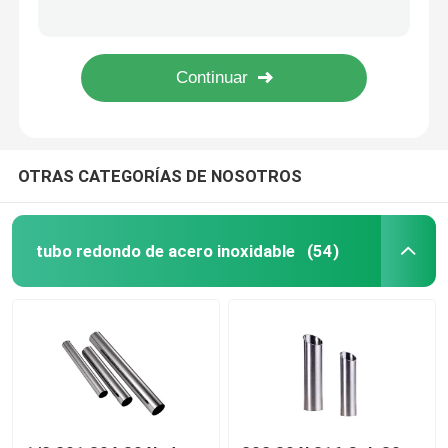
La bobina de acero inoxidable 1m m 2m m de la tira de 1 pulgada 3m m 301 304 2B No.1 Ss cubre la tira
rollo de acero inoxidable de la tira 301 201 fabricante superficial de la tira de los Ss de los VAGOS de 1 pulgada ASTM JIS 2B
Bobina de acero inoxidable
321 la bobina de acero inoxidable de la tira de la alta producción 316l 304 301 cepilló 2B los VAGOS No.4
Tira de acero inoxidable acabada espejo 10m m de los VAGOS 304 301 304N
Tubo cuadrado de los SS
OTRAS CATEGORÍAS DE NOSOTROS
Tubería de acero inoxidable inconsútil
tira de acero inoxidable
tubo redondo de acero inoxidable
(54)
Alambre Rod de acero
Barra de acero inoxidable Rod
Tira del acero de aleación