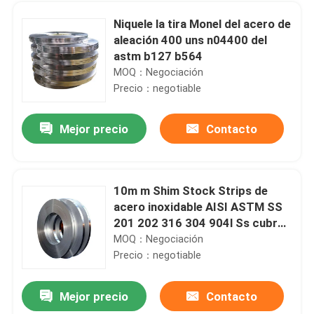
Niquele la tira Monel del acero de
aleación 400 uns n04400 del
astm b127 b564
MOQ：Negociación
Precio：negotiable
Mejor precio
Contacto
10m m Shim Stock Strips de
acero inoxidable AISI ASTM SS
Hogar
201 202 316 304 904l Ss cubren
la bobina
MOQ：Negociación
Precio：negotiable
Productos
Mejor precio
Contacto
Sati cepilla el acero inoxidable 304 VAGOS de la bobina 316L 2B 1219m m
Sobre nosotros