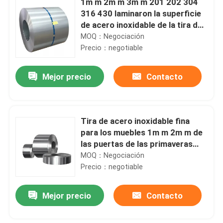
1m m 2m m 3m m 201 202 304
316 430 laminaron la superficie
de acero inoxidable de la tira de
metal de la bobina 2B
MOQ：Negociación
Precio：negotiable
Mejor precio
Contacto
Tira de acero inoxidable fina
para los muebles 1m m 2m m de
las puertas de las primaveras
201 304 304L 316 410 430
MOQ：Negociación
Precio：negotiable
Mejor precio
Contacto