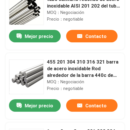
inoxidable AISI 201 202 del tubo
Ss316l Ss304 Ss
MOQ：Negociación
Precio：negotiable
Mejor precio
Contacto
455 201 304 310 316 321 barra
de acero inoxidable Rod
alrededor de la barra 440c de
2m m 4m m 6m m 10m m ss
MOQ：Negociación
Precio：negotiable
Mejor precio
Contacto